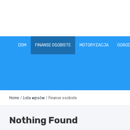
Skip
to
content
DOM
FINANSE OSOBISTE
MOTORYZACJA
OGROD
Home
Lista wpisów
Finanse osobiste
Nothing Found