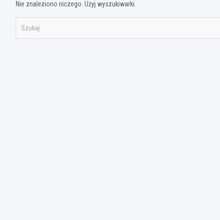
Nie znaleziono niczego. Użyj wyszukiwarki.
S
z
u
k
a
j