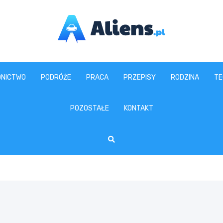
aliens.pl
NICTWO
PODRÓŻE
PRACA
PRZEPISY
RODZINA
TE
POZOSTAŁE
KONTAKT