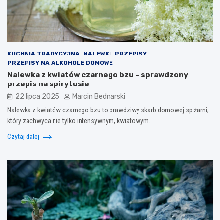
KUCHNIA TRADYCYJNA
NALEWKI
PRZEPISY
PRZEPISY NA ALKOHOLE DOMOWE
Nalewka z kwiatów czarnego bzu – sprawdzony
przepis na spirytusie
22 lipca 2025
Marcin Bednarski
Nalewka z kwiatów czarnego bzu to prawdziwy skarb domowej spiżarni,
który zachwyca nie tylko intensywnym, kwiatowym…
Czytaj dalej