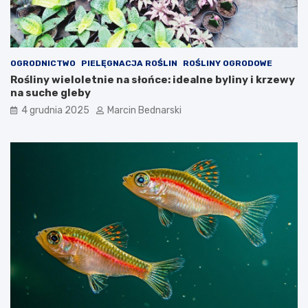
OGRODNICTWO
PIELĘGNACJA ROŚLIN
ROŚLINY OGRODOWE
Rośliny wieloletnie na słońce: idealne byliny i krzewy
na suche gleby
4 grudnia 2025
Marcin Bednarski