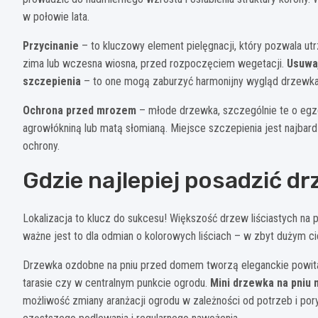
w połowie lata.
Przycinanie
– to kluczowy element pielęgnacji, który pozwala ut
zima lub wczesna wiosna, przed rozpoczęciem wegetacji.
Usuwaj
szczepienia
– to one mogą zaburzyć harmonijny wygląd drzewka i 
Ochrona przed mrozem
– młode drzewka, szczególnie te o egz
agrowłókniną lub matą słomianą. Miejsce szczepienia jest najbar
ochrony.
Gdzie najlepiej posadzić dr
Lokalizacja to klucz do sukcesu! Większość drzew liściastych na p
ważne jest to dla odmian o kolorowych liściach – w zbyt dużym ci
Drzewka ozdobne na pniu przed domem tworzą eleganckie powitani
tarasie czy w centralnym punkcie ogrodu.
Mini drzewka na pniu
możliwość zmiany aranżacji ogrodu w zależności od potrzeb i po