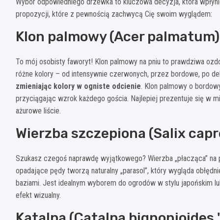
Wybór odpowiedniego drzewka to kluczowa decyzja, która wpłynie n
propozycji, które z pewnością zachwycą Cię swoim wyglądem:
Klon palmowy (Acer palmatum)
To mój osobisty faworyt! Klon palmowy na pniu to prawdziwa ozd
różne kolory – od intensywnie czerwonych, przez bordowe, po del
zmieniając kolory w ogniste odcienie
. Klon palmowy o bordowy
przyciągając wzrok każdego gościa. Najlepiej prezentuje się w 
ażurowe liście.
Wierzba szczepiona (Salix capr
Szukasz czegoś naprawdę wyjątkowego? Wierzba „płacząca” na pn
opadające pędy tworzą naturalny „parasol”, który wygląda obłęd
baziami. Jest idealnym wyborem do ogrodów w stylu japońskim lu
efekt wizualny.
Katalpa (Catalpa bignonioides 