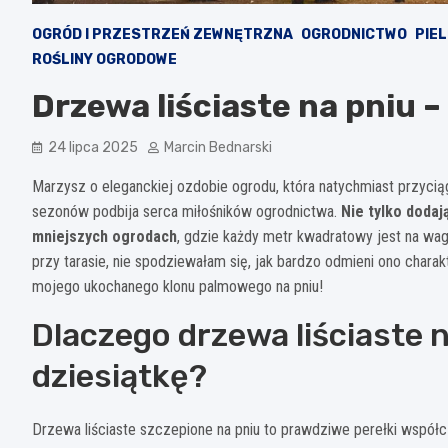
OGRÓD I PRZESTRZEŃ ZEWNĘTRZNA
OGRODNICTWO
PIE
ROŚLINY OGRODOWE
Drzewa liściaste na pniu 
24 lipca 2025
Marcin Bednarski
Marzysz o eleganckiej ozdobie ogrodu, która natychmiast przyciągn
sezonów podbija serca miłośników ogrodnictwa.
Nie tylko dodaj
mniejszych ogrodach
, gdzie każdy metr kwadratowy jest na wag
przy tarasie, nie spodziewałam się, jak bardzo odmieni ono chara
mojego ukochanego klonu palmowego na pniu!
Dlaczego drzewa liściaste n
dziesiątkę?
Drzewa liściaste szczepione na pniu to prawdziwe perełki wspó