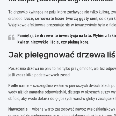
To drzewko kwitnące na pniu, które zachwyca nie tylko kulistą, zw
orchidee.
Duże, sercowate liście tworzą gęsty cień
, co czyni
Wyjątkowo efektownie prezentuje się w towarzystwie bylin o fiole
Pamiętaj, że drzewo to inwestycja na lata. Wybierz taki
kwiaty, niezwykłe liście, czy piękną korę.
Jak pielęgnować drzewa liś
Posiadanie drzewa na pniu to nie tylko przyjemność, ale też odpow
jeśli znasz kilka podstawowych zasad:
Podlewanie
– szczególnie ważne w pierwszych dwóch latach po 
wody niż ich naturalne odpowiedniki, dlatego w okresach suszy wy
obficie, aby woda dotarła do głębszych warstw gleby i zachęcała
Nawożenie
– wiosną warto zastosować nawóz wieloskładnikowy d
prowadzić do nadmiernego wzrostu i osłabienia struktury korony.