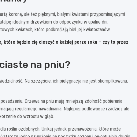
artą koroną, ale też pięknymi, białymi kwiatami przypominającymi
 katalpę idealnym drzewkiem do odpoczynku w upalne dni.
towych kwiatach, które podkreślają biel jej kwiatostanów.
e, które będzie cię cieszyć o każdej porze roku – czy to przez
ciaste na pniu?
iedzialność. Na szczęście, ich pielęgnacja nie jest skomplikowana,
posadzeniu. Drzewa na pniu mają mniejszą zdolność pobierania
magają regularnego nawadniania. Najlepiej podlewać je rzadziej, ale
 korzenie do wzrostu w głąb.
la roślin ozdobnych. Unikaj jednak przenawożenia, które może
 Wystarczy jedno nawożenie na początku sezonu i ewentualnie drugie