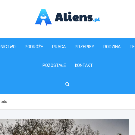
aliens.pl
NICTWO
PODRÓŻE
PRACA
PRZEPISY
RODZINA
TE
POZOSTAŁE
KONTAKT
grodu