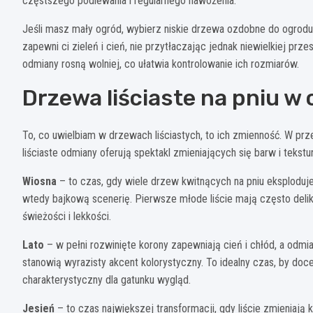
częstszego podlewania i regularnego nawożenia.
Jeśli masz mały ogród, wybierz niskie drzewa ozdobne do ogrodu
zapewni ci zieleń i cień, nie przytłaczając jednak niewielkiej pr
odmiany rosną wolniej, co ułatwia kontrolowanie ich rozmiarów.
Drzewa liściaste na pniu w
To, co uwielbiam w drzewach liściastych, to ich zmienność. W pr
liściaste odmiany oferują spektakl zmieniających się barw i tekstu
Wiosna
– to czas, gdy wiele drzew kwitnących na pniu eksploduje
wtedy bajkową scenerię. Pierwsze młode liście mają często delikat
świeżości i lekkości.
Lato
– w pełni rozwinięte korony zapewniają cień i chłód, a odmi
stanowią wyrazisty akcent kolorystyczny. To idealny czas, by doceni
charakterystyczny dla gatunku wygląd.
Jesień
– to czas największej transformacji, gdy liście zmieniaj