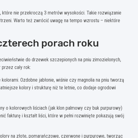
, które nie przekroczą 3 metrów wysokości. Takie rozwiązanie
zestrzeni. Warto też zwrócić uwagę na tempo wzrostu – niektóre
 czterech porach roku
zeciwieństwie do drzewek szczepionych na pniu zimozielonych,
r przez cały rok:
 kolorami. Ozdobne jabłonie, wiśnie czy magnolia na pniu tworzą
niejsze kolory i strukturę niż te letnie, co dodaje ogrodowi
any o kolorowych liściach (jak klon palmowy czy buk purpurowy)
ć fakturę i kształt liści, które w pełni rozwinięte pokazują swój
ą kolory na złote, pomarańczowe, czerwone i purpurowe, tworząc