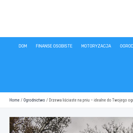
Skip
to
content
DOM
FINANSE OSOBISTE
MOTORYZACJA
OGROD
Home
Ogrodnictwo
Drzewa liściaste na pniu – idealne do Twojego o