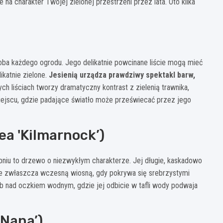
a charakter Twojej zielonej przestrzeni przez lata. Oto kilka
oba każdego ogrodu. Jego delikatnie powcinane liście mogą mieć
ikatnie zielone.
Jesienią urządza prawdziwy spektakl barw,
ch liściach tworzy dramatyczny kontrast z zielenią trawnika,
miejscu, gdzie padające światło może przeświecać przez jego
ea 'Kilmarnock’)
iu to drzewo o niezwykłym charakterze. Jej długie, kaskadowo
nie zwłaszcza wczesną wiosną, gdy pokrywa się srebrzystymi
b nad oczkiem wodnym, gdzie jej odbicie w tafli wody podwaja
'Nana’)