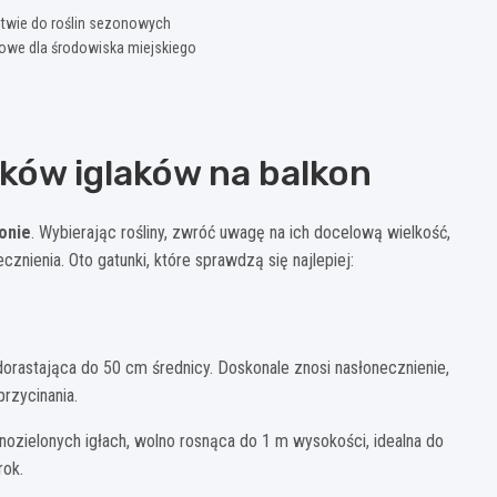
ństwie do roślin sezonowych
powe dla środowiska miejskiego
ków iglaków na balkon
konie
. Wybierając rośliny, zwróć uwagę na ich docelową wielkość,
nienia. Oto gatunki, które sprawdzą się najlepiej:
 dorastająca do 50 cm średnicy. Doskonale znosi nasłonecznienie,
rzycinania.
zielonych igłach, wolno rosnąca do 1 m wysokości, idealna do
rok.