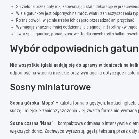
Są zielone przez cały rok, zapewniając stałą dekorację w przeciwie
Wiele gatunków jest odpornych na mróz, wiatr i zanieczyszczenia ty
Rosną powoli, więc nie trzeba ich często przesadzać ani przycinać
Wymagają znacznie mniej codziennej pielęgnacji niż rośliny kwitnące
Tworzą eleganckie, ponadczasowe tło dla innych roślin balkonowych
Wybór odpowiednich gatun
Nie wszystkie iglaki nadają się do uprawy w donicach na bal
odporność na warunki miejskie oraz wymagania dotyczące nasłonecz
Sosny miniaturowe
Sosna górska 'Mops’
– kulista forma o gęstych, krótkich igłach,
suszę i miejskie zanieczyszczenia. Jej zwarta forma nie wymaga p
Sosna czarna 'Nana’
– kompaktowa odmiana o intensywnie ciemno
większych donic. Zachwyca wyrazistą, gęstą teksturą przez cały 