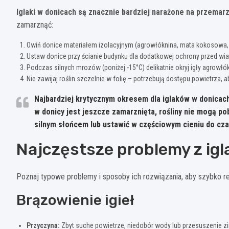
Iglaki w donicach są znacznie bardziej narażone na przemarz
zamarznąć:
Owiń donice materiałem izolacyjnym (agrowłóknina, mata kokosowa, 
Ustaw donice przy ścianie budynku dla dodatkowej ochrony przed wi
Podczas silnych mrozów (poniżej -15°C) delikatnie okryj igły agrowł
Nie zawijaj roślin szczelnie w folię – potrzebują dostępu powietrza
Najbardziej krytycznym okresem dla iglaków w donicach
w donicy jest jeszcze zamarznięta, rośliny nie mogą po
silnym słońcem lub ustawić w częściowym cieniu do cz
Najczęstsze problemy z ig
Poznaj typowe problemy i sposoby ich rozwiązania, aby szybko r
Brązowienie igieł
Przyczyna:
Zbyt suche powietrze, niedobór wody lub przesuszenie zi