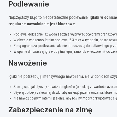
Podlewanie
Najczęstszy błąd to niedostateczne podlewanie.
Iglaki w donic
regularne nawadnianie jest kluczowe
:
Podlewaj dokładnie, aż woda zacznie wypływać otworami drenażowymi
W okresie wiosenno-letnim podlewaj 2-3 razy w tygodniu, dostoso
Zimą ograniczaj podlewanie, ale nie dopuszczaj do całkowitego prz
W upalne dni zraszaj igły wodą (najlepiej rano lub wieczorem), co zw
Nawożenie
Iglaki nie potrzebują intensywnego nawożenia, ale w donicach sz
Stosuj specjalistyczny nawóz do iglaków (o niskiej zawartości azotu) 
Używaj połowy zalecanej dawki, aby uniknąć przenawoźenia, które m
Nie nawóź późnym latem i jesienią, aby rośliny mogły przygotować s
Zabezpieczenie na zimę