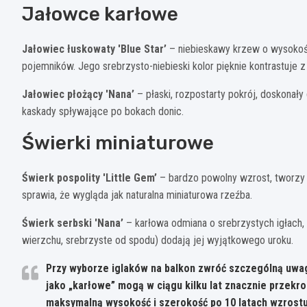
Jałowce karłowe
Jałowiec łuskowaty 'Blue Star’
– niebieskawy krzew o wysokośc
pojemników. Jego srebrzysto-niebieski kolor pięknie kontrastuje z 
Jałowiec płożący 'Nana’
– płaski, rozpostarty pokrój, doskonał
kaskady spływające po bokach donic.
Świerki miniaturowe
Świerk pospolity 'Little Gem’
– bardzo powolny wzrost, tworzy g
sprawia, że wygląda jak naturalna miniaturowa rzeźba.
Świerk serbski 'Nana’
– karłowa odmiana o srebrzystych igłach,
wierzchu, srebrzyste od spodu) dodają jej wyjątkowego uroku.
Przy wyborze iglaków na balkon zwróć szczególną uwa
jako „karłowe” mogą w ciągu kilku lat znacznie przekr
maksymalną wysokość i szerokość po 10 latach wzrostu