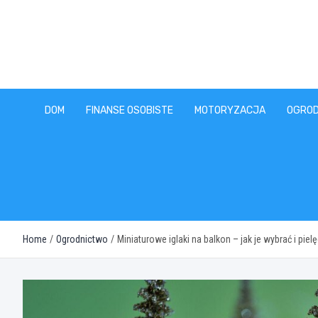
Skip
to
content
DOM
FINANSE OSOBISTE
MOTORYZACJA
OGROD
Home
Ogrodnictwo
Miniaturowe iglaki na balkon – jak je wybrać i pie