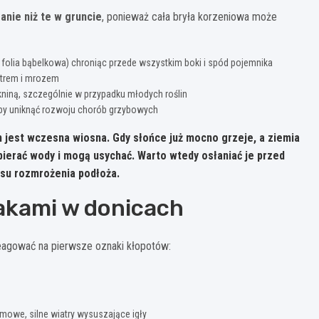
anie niż te w gruncie
, ponieważ cała bryła korzeniowa może
folia bąbelkowa) chroniąc przede wszystkim boki i spód pojemnika
atrem i mrozem
ókniną, szczególnie w przypadku młodych roślin
, aby uniknąć rozwoju chorób grzybowych
 jest wczesna wiosna. Gdy słońce już mocno grzeje, a ziemia
bierać wody i mogą usychać. Warto wtedy osłaniać je przed
asu rozmrożenia podłoża.
lakami w donicach
eagować na pierwsze oznaki kłopotów:
mowe, silne wiatry wysuszające igły