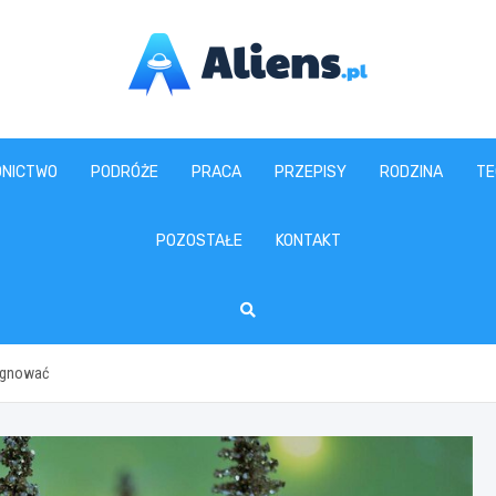
aliens.pl
NICTWO
PODRÓŻE
PRACA
PRZEPISY
RODZINA
TE
POZOSTAŁE
KONTAKT
lęgnować