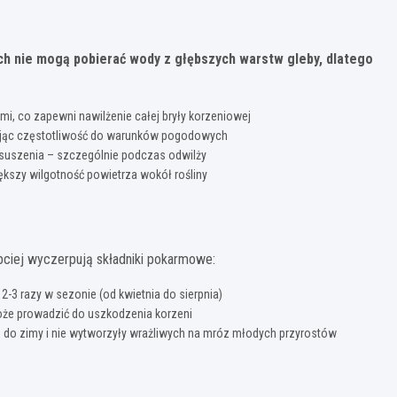
ach nie mogą pobierać wody z głębszych warstw gleby, dlatego
, co zapewni nawilżenie całej bryły korzeniowej
wując częstotliwość do warunków pogodowych
esuszenia – szczególnie podczas odwilży
iększy wilgotność powietrza wokół rośliny
ybciej wyczerpują składniki pokarmowe:
2-3 razy w sezonie (od kwietnia do sierpnia)
oże prowadzić do uszkodzenia korzeni
ię do zimy i nie wytworzyły wrażliwych na mróz młodych przyrostów