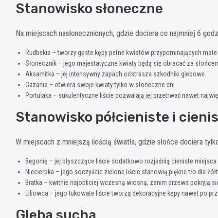
Stanowisko słoneczne
Na miejscach nasłonecznionych, gdzie dociera co najmniej 6 godz
Rudbekia – tworzy gęste kępy pełne kwiatów przypominających małe 
Słonecznik – jego majestatyczne kwiaty będą się obracać za słońcem
Aksamitka – jej intensywny zapach odstrasza szkodniki glebowe
Gazania – otwiera swoje kwiaty tylko w słoneczne dni
Portulaka – sukulentyczne liście pozwalają jej przetrwać nawet najwi
Stanowisko półcieniste i cieni
W miejscach z mniejszą ilością światła, gdzie słońce dociera tylk
Begonię – jej błyszczące liście dodatkowo rozjaśnią cieniste miejsca
Niecierpka – jego soczyście zielone liście stanowią piękne tło dla żó
Bratka – kwitnie najobficiej wczesną wiosną, zanim drzewa pokryją się
Liliowca – jego łukowate liście tworzą dekoracyjne kępy nawet po prz
Gleba sucha