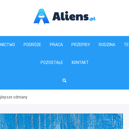
aliens.pl
NICTWO
PODRÓŻE
PRACA
PRZEPISY
RODZINA
TE
POZOSTAŁE
KONTAKT
najlepsze odmiany