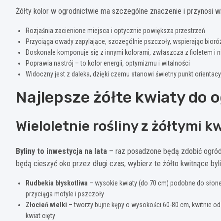
Żółty kolor w ogrodnictwie ma szczególne znaczenie i przynosi wi
Rozjaśnia zacienione miejsca i optycznie powiększa przestrzeń
Przyciąga owady zapylające, szczególnie pszczoły, wspierając bior
Doskonale komponuje się z innymi kolorami, zwłaszcza z fioletem i 
Poprawia nastrój – to kolor energii, optymizmu i witalności
Widoczny jest z daleka, dzięki czemu stanowi świetny punkt orientac
Najlepsze żółte kwiaty do 
Wieloletnie rośliny z żółtymi k
Byliny to inwestycja na lata
– raz posadzone będą zdobić ogród 
będą cieszyć oko przez długi czas, wybierz te żółto kwitnące byli
Rudbekia błyskotliwa
– wysokie kwiaty (do 70 cm) podobne do słonec
przyciąga motyle i pszczoły
Złocień wielki
– tworzy bujne kępy o wysokości 60-80 cm, kwitnie od 
kwiat cięty