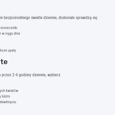
in bezpośredniego światła dziennie, doskonale sprawdzą się:
słoneczniki
 w ciągu dnia
ększe upały
ste
o przez 2-4 godziny dziennie, wybierz:
łtych kwiatów
 liśćmi
ekwitnięciu