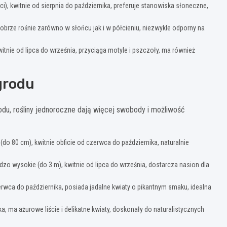
), kwitnie od sierpnia do października, preferuje stanowiska słoneczne,
obrze rośnie zarówno w słońcu jak i w półcieniu, niezwykle odporny na
tnie od lipca do września, przyciąga motyle i pszczoły, ma również
grodu
odu, rośliny jednoroczne dają więcej swobody i możliwość
o 80 cm), kwitnie obficie od czerwca do października, naturalnie
zo wysokie (do 3 m), kwitnie od lipca do września, dostarcza nasion dla
erwca do października, posiada jadalne kwiaty o pikantnym smaku, idealna
a, ma ażurowe liście i delikatne kwiaty, doskonały do naturalistycznych