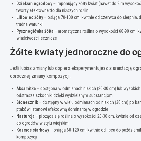
Dzielżan ogrodowy
– imponujący żółty kwiat (nawet do 2 m wysokości
tworzy efektowne tło dla niższych roślin
Liliowiec żółty
– osiąga 70-100 cm, kwitnie od czerwca do sierpnia, d
trudne warunki
Pysznogłówka żółta
– aromatyczna roślina o wysokości 60-90 cm, kwi
właściwości lecznicze
Żółte kwiaty jednoroczne do o
Jeśli lubisz zmiany lub dopiero eksperymentujesz z aranżacją ogr
corocznej zmiany kompozycji:
Aksamitka
– dostępna w odmianach niskich (20-30 cm) lub wysokich (d
odstrasza szkodniki dzięki wydzielanym substancjom
Słonecznik
– dostępny w wielu odmianach od niskich (30 cm) po bard
ptaków i stanowi efektowną dominantę w ogrodzie
Nasturcja
– płożąca się roślina o wysokości 20-30 cm, kwitnie od cz
do ogrodów w stylu wiejskim
Kosmos siarkowy
– osiąga 60-120 cm, kwitnie od lipca do październik
kompozycji