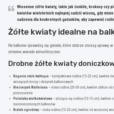
Wiosenne żółte kwiaty, takie jak żonkile, krokusy czy p
kwiatów wieloletnich najlepiej sadzić wiosną, gdy min
sadzenia dla konkretnych gatunków, aby zapewnić roślin
Żółte kwiaty idealne na balk
Na balkonie sprawdzą się gatunki, które dobrze znoszą uprawę w 
zmienne warunki atmosferyczne:
Drobne żółte kwiaty doniczko
Begonia stale kwitnąca
– kompaktowa roślina (15-25 cm), kwitnie nie
wiszących koszy i skrzynek balkonowych
Niecierpek Walleriana
– niska roślina (20-30 cm), kwitnie obficie od
przesuszenie
Portulaka wielkokwiatowa
– płożąca się roślina (10-15 cm), kwitnie 
nasłonecznionych balkonów
Bratek ogrodowy
– niska roślina (15-25 cm), kwitnie od wczesnej wio